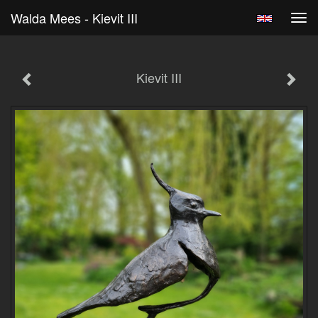
Walda Mees - Kievit III
Tog
navi
Kievit III