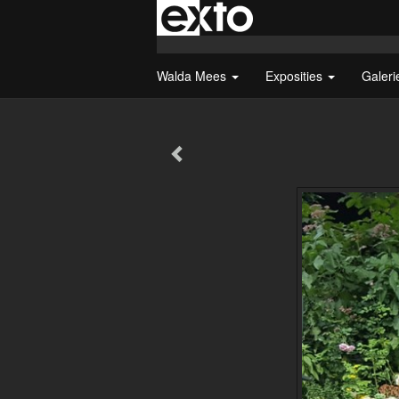
Walda Mees
Exposities
Galer