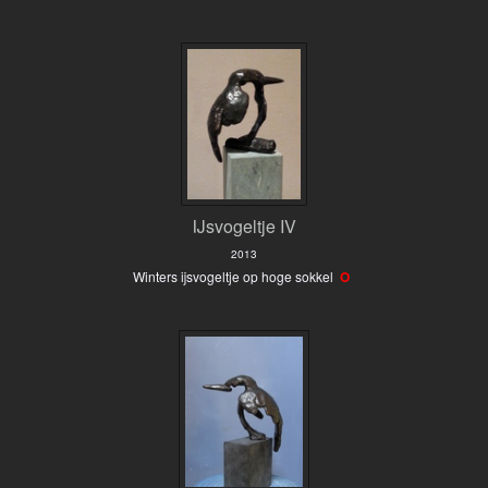
IJsvogeltje IV
2013
Winters ijsvogeltje op hoge sokkel
O