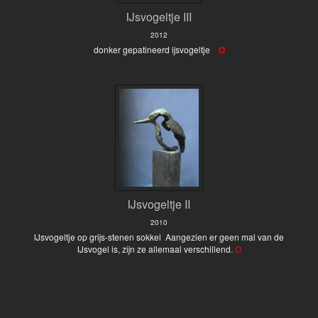
IJsvogeltje III
2012
donker gepatineerd ijsvogeltje
O
IJsvogeltje II
2010
IJsvogeltje op grijs-stenen sokkel Aangezien er geen mal van de
IJsvogel is, zijn ze allemaal verschillend.
O