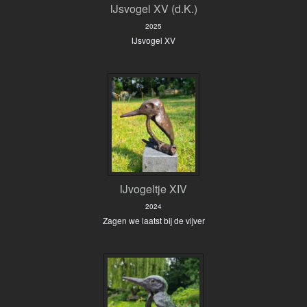
IJsvogel XV (d.K.)
2025
IJsvogel XV
IJvogeltje XIV
2024
Zagen we laatst bij de vijver