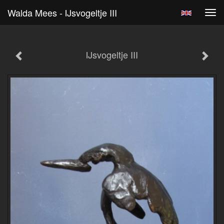
Walda Mees - IJsvogeltje III
Tog
navi
IJsvogeltje III