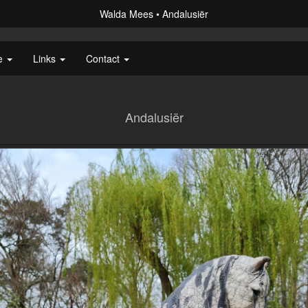
Walda Mees
Andalusiër
ie
Links
Contact
Andalusiër