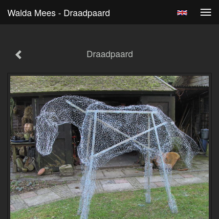
Walda Mees - Draadpaard
Tog
navi
Draadpaard