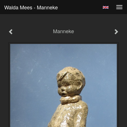
Walda Mees - Manneke
Tog
navi
Manneke